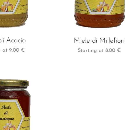
di Acacia
Miele di Millefiori
g at
9.00
€
Starting at
8.00
€