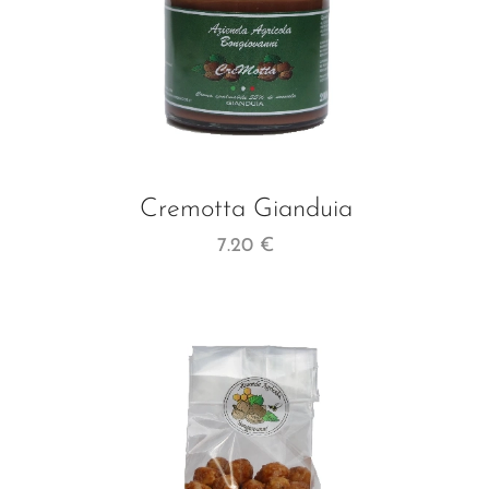
a
Cremotta Gianduia
7.20
€