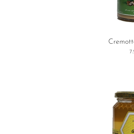
Cremotta
7