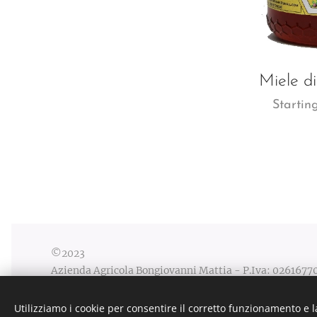
Miele d
Startin
©2023
Azienda Agricola Bongiovanni Mattia - P.Iva: 026167
Termini e condizioni
Utilizziamo i cookie per consentire il corretto funzionamento e l