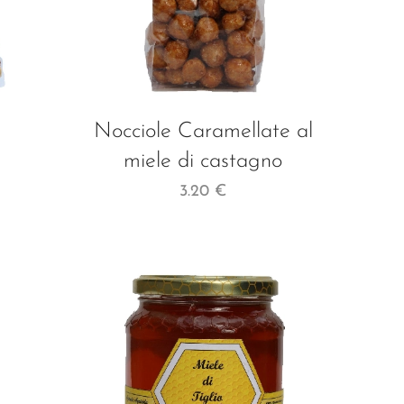
Nocciole Caramellate al
miele di castagno
3.20
€