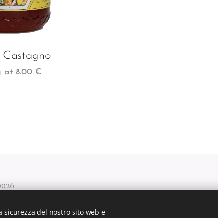
i Castagno
g at
8.00
€
70026
a sicurezza del nostro sito web e