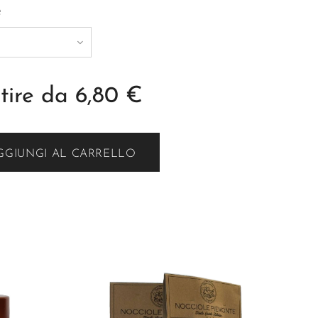
e
tire da
6,80
€
GGIUNGI AL CARRELLO