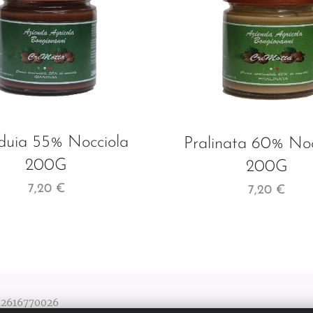
duia 55% Nocciola
Pralinata 60% Noc
200G
200G
7,20
€
7,20
€
 02616770026