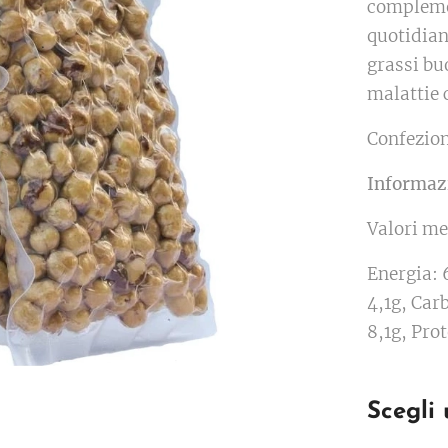
compleme
quotidiana
grassi bu
malattie 
Confezion
Informazi
Valori me
Energia: 
4,1g, Carb
8,1g, Prot
Scegli 